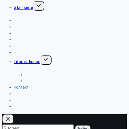
Untermenü
Startseite
umschalten
Wo finde ich was
Aktuelles
Veranstaltungen aktuell
Rückblick
Seniorenbeirat
Sprachrohr abonnieren
Links
Untermenü
Informationen
umschalten
Vorsicht Falle! Kampf den Betrügern
Sicherheits- und Verbrauchertipps
Sicher im Netz
Kontakt
Wie melde ich mich an
Reisebedingungen
Hinweise zu unseren Reisen
Suchen